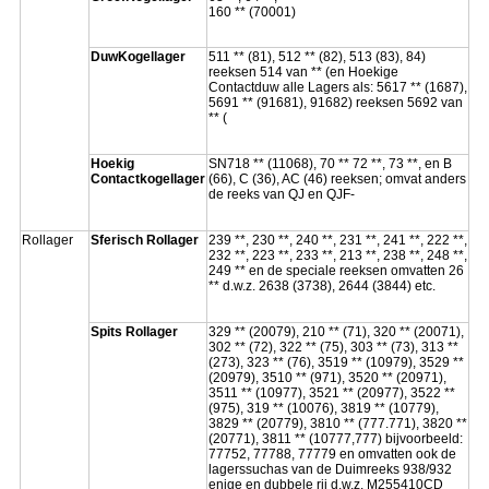
160 ** (70001)
DuwKogellager
511 ** (81), 512 ** (82), 513 (83), 84)
reeksen 514 van ** (en Hoekige
Contactduw alle Lagers als: 5617 ** (1687),
5691 ** (91681), 91682) reeksen 5692 van
** (
Hoekig
SN718 ** (11068), 70 ** 72 **, 73 **, en B
Contactkogellager
(66), C (36), AC (46) reeksen; omvat anders
de reeks van QJ en QJF-
Rollager
Sferisch Rollager
239 **, 230 **, 240 **, 231 **, 241 **, 222 **,
232 **, 223 **, 233 **, 213 **, 238 **, 248 **,
249 ** en de speciale reeksen omvatten 26
** d.w.z. 2638 (3738), 2644 (3844) etc.
Spits Rollager
329 ** (20079), 210 ** (71), 320 ** (20071),
302 ** (72), 322 ** (75), 303 ** (73), 313 **
(273), 323 ** (76), 3519 ** (10979), 3529 **
(20979), 3510 ** (971), 3520 ** (20971),
3511 ** (10977), 3521 ** (20977), 3522 **
(975), 319 ** (10076), 3819 ** (10779),
3829 ** (20779), 3810 ** (777.771), 3820 **
(20771), 3811 ** (10777,777) bijvoorbeeld:
77752, 77788, 77779 en omvatten ook de
lagerssuchas van de Duimreeks 938/932
enige en dubbele rij d.w.z. M255410CD