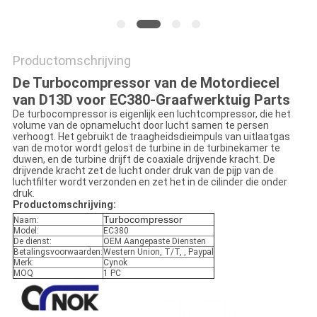
PRIVACY
POLICY
Productomschrijving
De Turbocompressor van de Motordiecel
van D13D voor EC380-Graafwerktuig Parts
De turbocompressor is eigenlijk een luchtcompressor, die het
volume van de opnamelucht door lucht samen te persen
verhoogt. Het gebruikt de traagheidsdieimpuls van uitlaatgas
van de motor wordt gelost de turbine in de turbinekamer te
duwen, en de turbine drijft de coaxiale drijvende kracht. De
drijvende kracht zet de lucht onder druk van de pijp van de
luchtfilter wordt verzonden en zet het in de cilinder die onder
druk.
Productomschrijving:
Turbocompressor
Naam:
Model:
EC380
De dienst:
OEM Aangepaste Diensten
Betalingsvoorwaarden:
Western Union, T/T, , Paypal
Merk:
Cynok
MOQ
1 PC