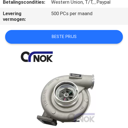
CONTACTEER
Betalingscondities:
Western Union, T/T, , Paypal
ONS
Levering
500 PCs per maand
vermogen:
NIEUWS
BESTE PRIJS
VERZOEK
OM
EEN
CITAAT
VR
SITEMAP