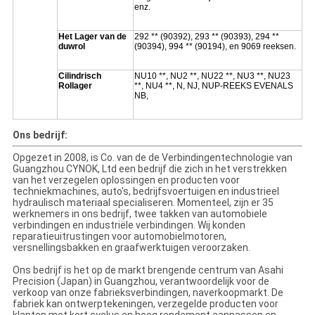
enz.
Het Lager van de
292 ** (90392), 293 ** (90393), 294 **
duwrol
(90394), 994 ** (90194), en 9069 reeksen.
Cilindrisch
NU10 **, NU2 **, NU22 **, NU3 **, NU23
Rollager
**, NU4 **, N, NJ, NUP-REEKS EVENALS
NB,
Ons bedrijf:
Opgezet in 2008, is Co. van de de Verbindingentechnologie van
Guangzhou CYNOK, Ltd een bedrijf die zich in het verstrekken
van het verzegelen oplossingen en producten voor
techniekmachines, auto's, bedrijfsvoertuigen en industrieel
hydraulisch materiaal specialiseren. Momenteel, zijn er 35
werknemers in ons bedrijf, twee takken van automobiele
verbindingen en industriële verbindingen. Wij konden
reparatieuitrustingen voor automobielmotoren,
versnellingsbakken en graafwerktuigen veroorzaken.
Ons bedrijf is het op de markt brengende centrum van Asahi
Precision (Japan) in Guangzhou, verantwoordelijk voor de
verkoop van onze fabrieksverbindingen, naverkoopmarkt. De
fabriek kan ontwerptekeningen, verzegelde producten voor