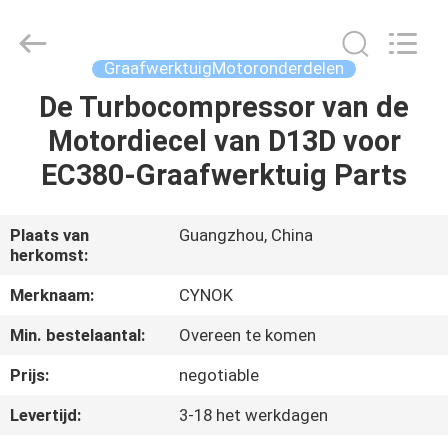
Guangzhou
Chuangyu
Industrial
And
Trade
GraafwerktuigMotoronderdelen
Co.,
Ltd..
De Turbocompressor van de
HUIS
All
Rights
Reserved.
Motordiecel van D13D voor
PRODUCTEN
EC380-Graafwerktuig Parts
ONGEVEER
Plaats van
Guangzhou, China
herkomst:
ONS
Merknaam:
CYNOK
FABRIEKSREIS
Min. bestelaantal:
Overeen te komen
Prijs:
negotiable
KWALITEITSCONTROLE
Levertijd:
3-18 het werkdagen