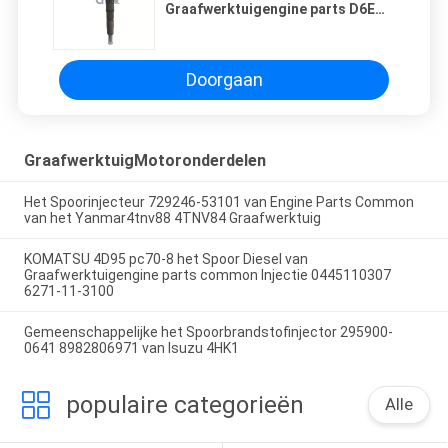
Graafwerktuigengine parts D6E
Injecteur voor EC210 EC210B
Doorgaan
GraafwerktuigMotoronderdelen
Het Spoorinjecteur 729246-53101 van Engine Parts Common
van het Yanmar4tnv88 4TNV84 Graafwerktuig
KOMATSU 4D95 pc70-8 het Spoor Diesel van
Graafwerktuigengine parts common Injectie 0445110307
6271-11-3100
Gemeenschappelijke het Spoorbrandstofinjector 295900-
0641 8982806971 van Isuzu 4HK1
populaire categorieën
Alle