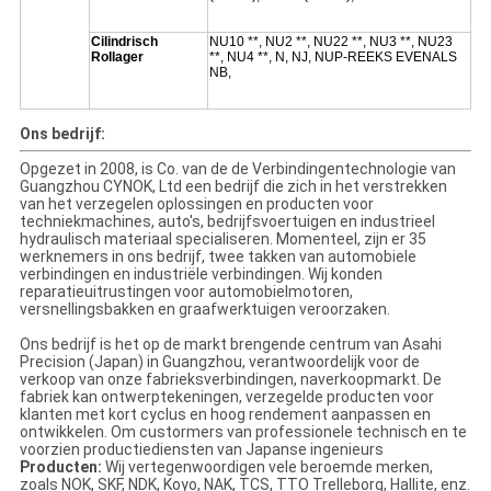
Cilindrisch
NU10 **, NU2 **, NU22 **, NU3 **, NU23
Rollager
**, NU4 **, N, NJ, NUP-REEKS EVENALS
NB,
Ons bedrijf:
Opgezet in 2008, is Co. van de de Verbindingentechnologie van
Guangzhou CYNOK, Ltd een bedrijf die zich in het verstrekken
van het verzegelen oplossingen en producten voor
techniekmachines, auto's, bedrijfsvoertuigen en industrieel
hydraulisch materiaal specialiseren. Momenteel, zijn er 35
werknemers in ons bedrijf, twee takken van automobiele
verbindingen en industriële verbindingen. Wij konden
reparatieuitrustingen voor automobielmotoren,
versnellingsbakken en graafwerktuigen veroorzaken.
Ons bedrijf is het op de markt brengende centrum van Asahi
Precision (Japan) in Guangzhou, verantwoordelijk voor de
verkoop van onze fabrieksverbindingen, naverkoopmarkt. De
fabriek kan ontwerptekeningen, verzegelde producten voor
klanten met kort cyclus en hoog rendement aanpassen en
ontwikkelen. Om custormers van professionele technisch en te
voorzien productiediensten van Japanse ingenieurs
Producten:
Wij vertegenwoordigen vele beroemde merken,
zoals NOK, SKF, NDK, Koyo, NAK, TCS, TTO Trelleborg, Hallite, enz.