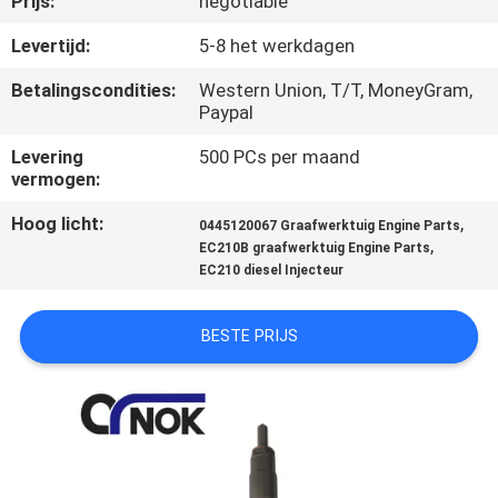
Prijs:
negotiable
CONTACTEER
ONS
Levertijd:
5-8 het werkdagen
Betalingscondities:
Western Union, T/T, MoneyGram,
Paypal
NIEUWS
Levering
500 PCs per maand
vermogen:
VERZOEK
OM
Hoog licht:
,
0445120067 Graafwerktuig Engine Parts
,
EC210B graafwerktuig Engine Parts
EEN
EC210 diesel Injecteur
CITAAT
BESTE PRIJS
VR
SITEMAP