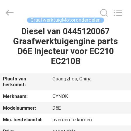
Guangzhou
Chuangyu
Industrial
And
Trade
GraafwerktuigMotoronderdelen
Co.,
Ltd..
Diesel van 0445120067
HUIS
All
Rights
Reserved.
Graafwerktuigengine parts
PRODUCTEN
D6E Injecteur voor EC210
EC210B
ONGEVEER
ONS
Plaats van
Guangzhou, China
herkomst:
FABRIEKSREIS
Merknaam:
CYNOK
Modelnummer:
D6E
KWALITEITSCONTROLE
Min. bestelaantal:
overeen te komen