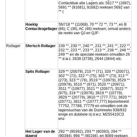
Contactduw alle Lagers als: 5617 ** (1687),
5691 ** (91681), 91682) reeksen 5692 van
** (
Hoekig
SN718 ** (11068), 70 ** 72 **, 73 **, en B
Contactkogellager
(66), C (36), AC (46) reeksen; omvat anders
de reeks van QJ en QJF-
Rollager
Sferisch Rollager
239 **, 230 **, 240 **, 231 **, 241 **, 222 **,
232 **, 223 **, 233 **, 213 **, 238 **, 248 **,
249 ** en de speciale reeksen omvatten 26
** d.w.z. 2638 (3738), 2644 (3844) etc.
Spits Rollager
329 ** (20079), 210 ** (71), 320 ** (20071),
302 ** (72), 322 ** (75), 303 ** (73), 313 **
(273), 323 ** (76), 3519 ** (10979), 3529 **
(20979), 3510 ** (971), 3520 ** (20971),
3511 ** (10977), 3521 ** (20977), 3522 **
(975), 319 ** (10076), 3819 ** (10779),
3829 ** (20779), 3810 ** (777.771), 3820 **
(20771), 3811 ** (10777,777) bijvoorbeeld:
77752, 77788, 77779 en omvatten ook de
lagerssuchas van de Duimreeks 938/932
enige en dubbele rij d.w.z. M255410CD
enz.
Het Lager van de
292 ** (90392), 293 ** (90393), 294 **
duwrol
(90394), 994 ** (90194), en 9069 reeksen.