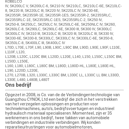
KOBELCO
IV, SK200LC V, SK200LC-6, SK210 IV, SK210LC, SK210LC-6E, SK210LC-
8, SK220 III, SK220LC III, SK220 IV, SK220LC IV, SK230-6E,
SK235SR, SK235SR-1E, SK235SR-1ES, SK235SR-2, SK235SRLC,
SK235SRLC-1E, SK235SRLC-1ES, SK235SRLC-2, SK250 IV,
SK250-8, SK250LC, SK250LC IV, SK250LC-6E, SK250NLC IV, SK260,
SK260LC-8, SK290LC, SK290LC-6E, SK300 III, SK300 IV, SK300LC
SK300LC IV, SK310 III, SK310LC III, SK320 III, SK320LC III, SK330 IV,
SK330-6E, SK330-8, SK330LC, SK330LC IV, SK330LC-6E, SK350-8,
SK350LC-8, SK400LC III, SK400LC IV
L70D, L70E, L70F, L90, L90B, L90C, L90C BM, L90D, L90E, L90F, L110E,
L110F, L120,
L120B, L120C, L120C BM, L120D, L120E, L140, L150, L150C, L150C BM,
L150D, L150E,
L160, L180, L180C, L180C BM, L180D, L180D-HL, L180E, L180E-HL,
L190, L220D, L220E,
L270, L270B, L320, L330C, L330C BM, L330C LL, L330C LL BM, L330D,
L330E, L480, L480B, L480T
Ons bedrijf
Opgezet in 2008, is Co. van de de Verbindingentechnologie van
Guangzhou CYNOK, Ltd een bedrijf die zich in het verstrekken
van het verzegelen oplossingen en producten voor
techniekmachines, auto's, bedrijfsvoertuigen en industrieel
hydraulisch materiaal specialiseren. Momenteel, zijn er 35
werknemers in ons bedrijf, twee takken van automobiele
verbindingen en industriële verbindingen. Wij konden
reparatieuitrustingen voor automobielmotoren,