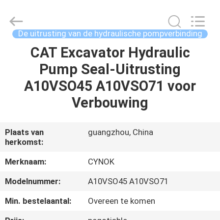
Guangzhou
Chuangyu
Industrial
And
Trade
De uitrusting van de hydraulische pompverbinding
Co.,
Ltd..
CAT Excavator Hydraulic
HUIS
All
Rights
Reserved.
Pump Seal-Uitrusting
PRODUCTEN
A10VSO45 A10VSO71 voor
Verbouwing
ONGEVEER
ONS
Plaats van
guangzhou, China
herkomst:
FABRIEKSREIS
Merknaam:
CYNOK
Modelnummer:
A10VSO45 A10VSO71
KWALITEITSCONTROLE
Min. bestelaantal:
Overeen te komen