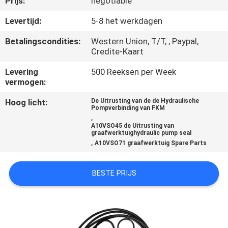
Prijs:
negotiable
CONTACTEER
ONS
Levertijd:
5-8 het werkdagen
Betalingscondities:
Western Union, T/T, , Paypal,
Credite-Kaart
NIEUWS
Levering
500 Reeksen per Week
vermogen:
VERZOEK
OM
Hoog licht:
De Uitrusting van de de Hydraulische
Pompverbinding van FKM
,
EEN
A10VSO45 de Uitrusting van
graafwerktuighydraulic pump seal
CITAAT
,
A10VSO71 graafwerktuig Spare Parts
VR
BESTE PRIJS
SITEMAP