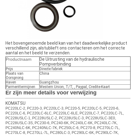
Het bovengenoemde beeld kan van het daadwerkelijke product
verschillend zijn, alstublieft ons contacteren om het correcte
aantal en het beeld te verzenden.
Productnaam
De Uitrusting van de hydraulische
Pompverbinding
Prijs
Directe fabriek
Plaats van
China
Oorsprong
Haven
Guangzhou
Parmenttermijnen
Western Union, T/T, , Paypal, Credite-Kaart
Er zijn meer details voor verwijzing
KOMATSU
PC220LC-2, PC220-3, PC220LC-3, PC220-5, PC220LC-5, PC220-6,
PC220LC-6, PC220LC-6LC, PC220LC-6LE, PC220LC-7, PC220LC-7L,
PC228USLC-1, PC228USLC-2, PC228USLC-3, PC228USLC-3E0,
PC228USLC-3S, PC230-6, PC240-6K, PC240LC-6K, PC240LC-7K,
PC240NLC-6K, PC240NLC-7K, PC250LC-6, PC270-8, PC270LC-7L,
PC270LC-8, PC270LL-7L, PC280LC-3, PC290LC-6K, PC290LC-7K,