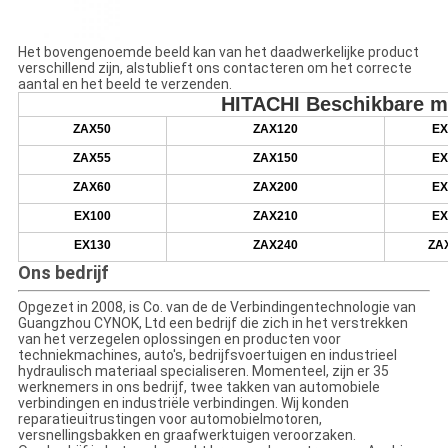
Het bovengenoemde beeld kan van het daadwerkelijke product
verschillend zijn, alstublieft ons contacteren om het correcte
aantal en het beeld te verzenden.
HITACHI Beschikbare m
ZAX50
ZAX
120
EX
ZAX
55
ZAX
150
EX
ZAX
60
ZAX
200
EX
EX100
ZAX
210
EX
EX
130
ZAX
240
ZA
Ons bedrijf
Opgezet in 2008, is Co. van de de Verbindingentechnologie van
Guangzhou CYNOK, Ltd een bedrijf die zich in het verstrekken
van het verzegelen oplossingen en producten voor
techniekmachines, auto's, bedrijfsvoertuigen en industrieel
hydraulisch materiaal specialiseren. Momenteel, zijn er 35
werknemers in ons bedrijf, twee takken van automobiele
verbindingen en industriële verbindingen. Wij konden
reparatieuitrustingen voor automobielmotoren,
versnellingsbakken en graafwerktuigen veroorzaken.