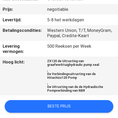
CONTACTEER
Prijs:
negotiable
ONS
Levertijd:
5-8 het werkdagen
NIEUWS
Betalingscondities:
Western Union, T/T, MoneyGram,
Paypal, Credite-Kaart
VERZOEK
Levering
500 Reeksen per Week
vermogen:
OM
EEN
Hoog licht:
ZX120 de Uitrusting van
graafwerktuighydraulic pump seal
,
CITAAT
De Verbindingsuitrusting van de
Hitachizx120 Pomp
,
VR
De Uitrusting van de de Hydraulische
Pompverbinding van NBR
SITEMAP
BESTE PRIJS