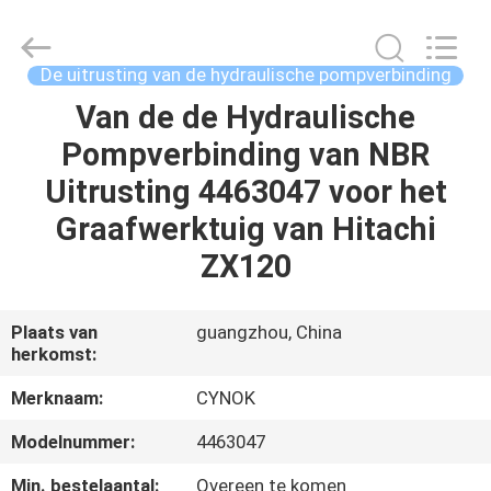
Guangzhou
Chuangyu
Industrial
And
Trade
De uitrusting van de hydraulische pompverbinding
Co.,
Ltd..
Van de de Hydraulische
HUIS
All
Rights
Reserved.
Pompverbinding van NBR
PRODUCTEN
Uitrusting 4463047 voor het
Graafwerktuig van Hitachi
ONGEVEER
ZX120
ONS
Plaats van
guangzhou, China
herkomst:
FABRIEKSREIS
Merknaam:
CYNOK
KWALITEITSCONTROLE
Modelnummer:
4463047
Min. bestelaantal:
Overeen te komen