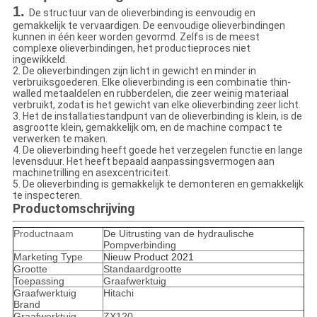
1.
De structuur van de olieverbinding is eenvoudig en
gemakkelijk te vervaardigen. De eenvoudige olieverbindingen
kunnen in één keer worden gevormd. Zelfs is de meest
complexe olieverbindingen, het productieproces niet
ingewikkeld.
2. De olieverbindingen zijn licht in gewicht en minder in
verbruiksgoederen. Elke olieverbinding is een combinatie thin-
walled metaaldelen en rubberdelen, die zeer weinig materiaal
verbruikt, zodat is het gewicht van elke olieverbinding zeer licht.
3. Het de installatiestandpunt van de olieverbinding is klein, is de
asgrootte klein, gemakkelijk om, en de machine compact te
verwerken te maken.
4. De olieverbinding heeft goede het verzegelen functie en lange
levensduur. Het heeft bepaald aanpassingsvermogen aan
machinetrilling en asexcentriciteit.
5. De olieverbinding is gemakkelijk te demonteren en gemakkelijk
te inspecteren.
Productomschrijving
Productnaam
De Uitrusting van de hydraulische
Pompverbinding
Marketing Type
Nieuw Product 2021
Grootte
Standaardgrootte
Toepassing
Graafwerktuig
Graafwerktuig
Hitachi
Brand
Graafwerktuig
ZX120